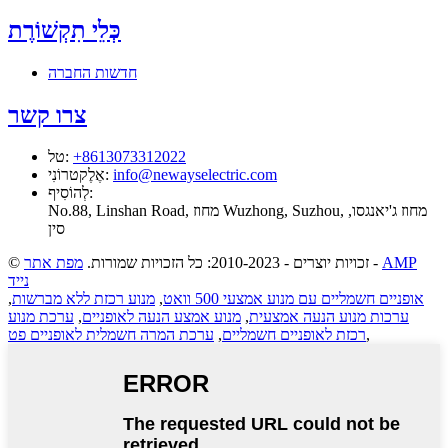
כְּלֵי תִקְשׁוֹרֶת
חדשות החברה
צרו קשר
‎+8613073312022
:
טל
info@newayselectric.com
:
אֶלֶקטרוֹנִי
:
לְהוֹסִיף
No.88, Linshan Road, מחוז Wuzhong, Suzhou, מחוז ג'יאנגסו,
סין
AMP
-
© זכויות יוצרים - 2010-2023: כל הזכויות שמורות.
מפת אתר
נייד
אופניים חשמליים עם מנוע אמצעי 500 וואט
,
מנוע רכזת ללא מברשות
,
ערכות מנוע הנעה אמצעית
,
מנוע אמצע הנעה לאופניים
,
ערכת מנוע
,
רכזת לאופניים חשמליים
,
ערכת המרה חשמלית לאופניים פט