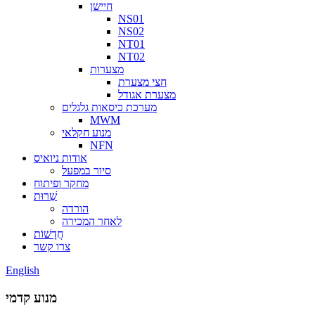
חיישן
NS01
NS02
NT01
NT02
מצערות
חצי מצערת
מצערת אגודל
מערכת כיסאות גלגלים
MWM
מנוע חקלאי
NFN
אודות ניואיס
סיור במפעל
מחקר ופיתוח
שֵׁרוּת
הורדה
לאחר המכירה
חֲדָשׁוֹת
צרו קשר
English
מנוע קדמי