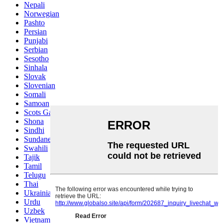
Nepali
Norwegian
Pashto
Persian
Punjabi
Serbian
Sesotho
Sinhala
Slovak
Slovenian
Somali
Samoan
Scots Gaelic
Shona
Sindhi
Sundanese
Swahili
Tajik
Tamil
Telugu
Thai
Ukrainian
Urdu
Uzbek
Vietnamese