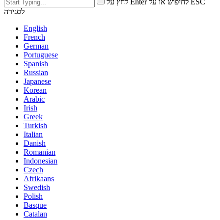
לחץ על Enter לחיפוש או על ESC
לסגירה
English
French
German
Portuguese
Spanish
Russian
Japanese
Korean
Arabic
Irish
Greek
Turkish
Italian
Danish
Romanian
Indonesian
Czech
Afrikaans
Swedish
Polish
Basque
Catalan