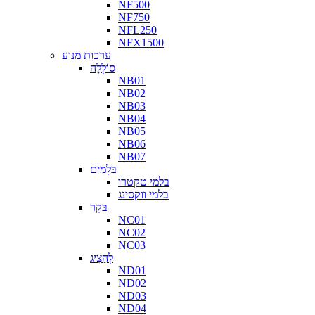
NF500
NF750
NFL250
NFX1500
ערכות מנוע
סוֹלְלָה
NB01
NB02
NB03
NB04
NB05
NB06
NB07
בַּלָמִים
בלמי טקטרו
בלמי ווקסינג
בַּקָר
NC01
NC02
NC03
לְהַצִיג
ND01
ND02
ND03
ND04