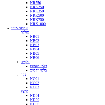
NR750
NRK250
NRK350
NRK500
NRK750
NRX1000
ערכות מנוע
סוֹלְלָה
NB01
NB02
NB03
NB04
NB05
NB06
בַּלָמִים
בלמי טקטרו
בלמי ווקסינג
בַּקָר
NC01
NC02
NC03
לְהַצִיג
ND01
ND02
ND03