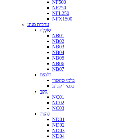
NF500
NF750
NFL250
NFX1500
ערכות מנוע
סוֹלְלָה
NB01
NB02
NB03
NB04
NB05
NB06
NB07
בַּלָמִים
בלמי טקטרו
בלמי ווקסינג
בַּקָר
NC01
NC02
NC03
לְהַצִיג
ND01
ND02
ND03
ND04