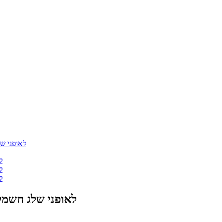
מנוע צמיגי שומן SOFX-NRX1000 1000W לאופני של