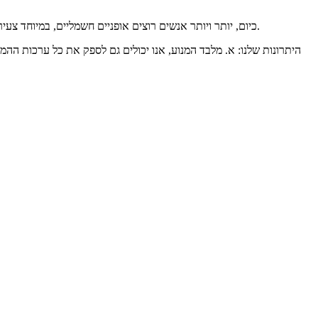
כיום, יותר ויותר אנשים רוצים אופניים חשמליים, במיוחד צעירים. אופני השלג החשמליים הם הבחירה הטובה ביותר, והם פופולריים מאוד בארה"ב ובקנדה. אנו מייצאים כמות גדולה של מנוע 1000 וואט זה מדי שנה.
היתרונות שלנו: א. מלבד המנוע, אנו יכולים גם לספק את כל ערכות ההמ