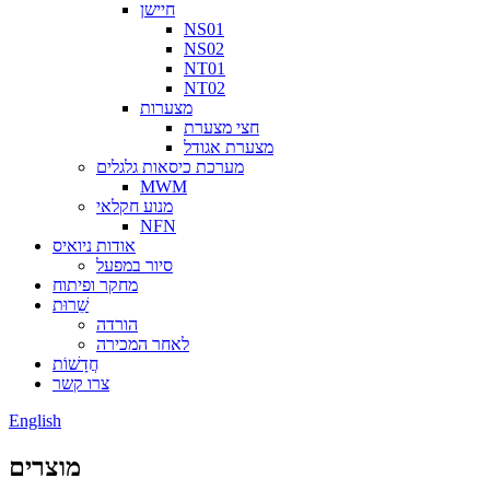
חיישן
NS01
NS02
NT01
NT02
מצערות
חצי מצערת
מצערת אגודל
מערכת כיסאות גלגלים
MWM
מנוע חקלאי
NFN
אודות ניואיס
סיור במפעל
מחקר ופיתוח
שֵׁרוּת
הורדה
לאחר המכירה
חֲדָשׁוֹת
צרו קשר
English
מוצרים