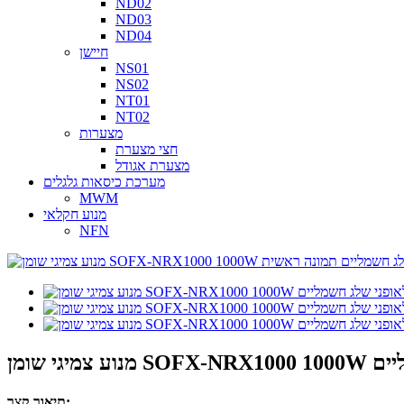
ND02
ND03
ND04
חיישן
NS01
NS02
NT01
NT02
מצערות
חצי מצערת
מצערת אגודל
מערכת כיסאות גלגלים
MWM
מנוע חקלאי
NFN
ג חשמליים
תיאור קצר: