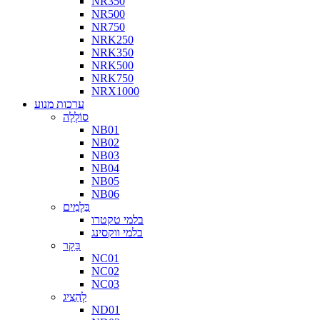
NR350
NR500
NR750
NRK250
NRK350
NRK500
NRK750
NRX1000
ערכות מנוע
סוֹלְלָה
NB01
NB02
NB03
NB04
NB05
NB06
בַּלָמִים
בלמי טקטרו
בלמי ווקסינג
בַּקָר
NC01
NC02
NC03
לְהַצִיג
ND01